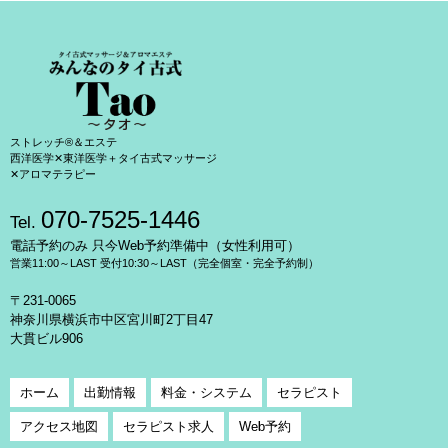
ストレッチ®＆エステ
西洋医学✕東洋医学＋タイ古式マッサージ
✕アロマテラピー
070-7525-1446
Tel.
電話予約のみ 只今Web予約準備中（女性利用可）
営業11:00～LAST 受付10:30～LAST（完全個室・完全予約制）
〒231-0065
神奈川県横浜市中区宮川町2丁目47
大貫ビル906
ホーム
出勤情報
料金・システム
セラピスト
アクセス地図
セラピスト求人
Web予約