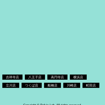
吉祥寺店
八王子店
高円寺店
横浜店
立川店
つくば店
船橋店
川崎店
町田店