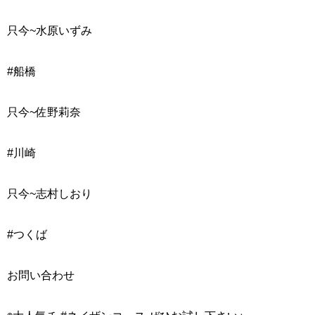
只今~
水原いずみ
#船橋
只今~
佐野莉奈
#川崎
只今~
志村しおり
#つくば
お問い合わせ