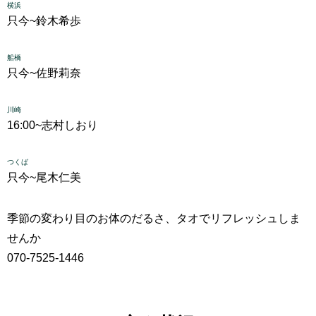
横浜
只今~
鈴木希歩
船橋
只今~
佐野莉奈
川崎
16:00~
志村しおり
つくば
只今~
尾木仁美
季節の変わり目のお体のだるさ、タオでリフレッシュしま
せんか
070-7525-1446