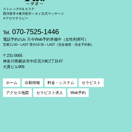
ストレッチ®＆エステ
西洋医学✕東洋医学＋タイ古式マッサージ
✕アロマテラピー
070-7525-1446
Tel.
電話予約のみ 只今Web予約準備中（女性利用可）
営業11:00～LAST 受付10:30～LAST（完全個室・完全予約制）
〒231-0065
神奈川県横浜市中区宮川町2丁目47
大貫ビル906
ホーム
出勤情報
料金・システム
セラピスト
アクセス地図
セラピスト求人
Web予約