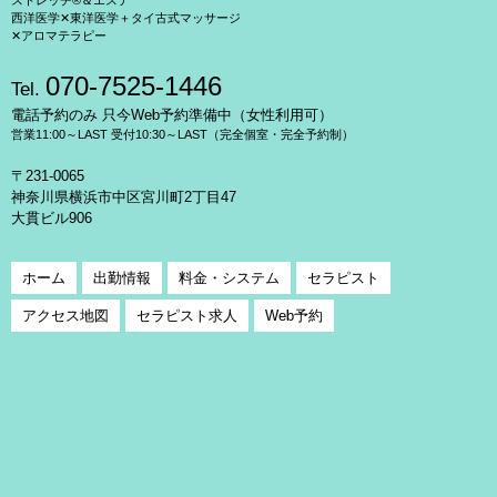
ストレッチ®＆エステ
西洋医学✕東洋医学＋タイ古式マッサージ
✕アロマテラピー
070-7525-1446
Tel.
電話予約のみ 只今Web予約準備中（女性利用可）
営業11:00～LAST 受付10:30～LAST（完全個室・完全予約制）
〒231-0065
神奈川県横浜市中区宮川町2丁目47
大貫ビル906
ホーム
出勤情報
料金・システム
セラピスト
アクセス地図
セラピスト求人
Web予約