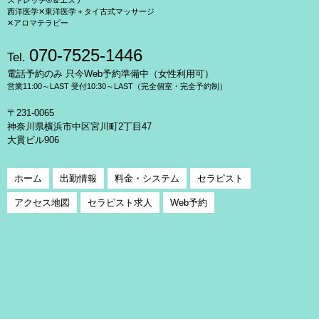
ストレッチ®＆エステ
西洋医学✕東洋医学＋タイ古式マッサージ
✕アロマテラピー
070-7525-1446
Tel.
電話予約のみ 只今Web予約準備中（女性利用可）
営業11:00～LAST 受付10:30～LAST（完全個室・完全予約制）
〒231-0065
神奈川県横浜市中区宮川町2丁目47
大貫ビル906
ホーム
出勤情報
料金・システム
セラピスト
アクセス地図
セラピスト求人
Web予約