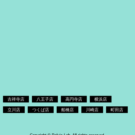
吉祥寺店
八王子店
高円寺店
横浜店
立川店
つくば店
船橋店
川崎店
町田店