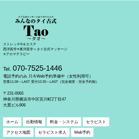
ストレッチ®＆エステ
西洋医学✕東洋医学＋タイ古式マッサージ
✕アロマテラピー
070-7525-1446
Tel.
電話予約のみ 只今Web予約準備中（女性利用可）
営業11:00～LAST 受付10:30～LAST（完全個室・完全予約制）
〒231-0065
神奈川県横浜市中区宮川町2丁目47
大貫ビル906
ホーム
出勤情報
料金・システム
セラピスト
アクセス地図
セラピスト求人
Web予約