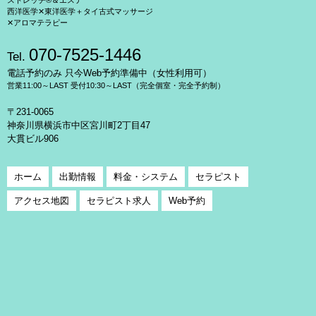
ストレッチ®＆エステ
西洋医学✕東洋医学＋タイ古式マッサージ
✕アロマテラピー
070-7525-1446
Tel.
電話予約のみ 只今Web予約準備中（女性利用可）
営業11:00～LAST 受付10:30～LAST（完全個室・完全予約制）
〒231-0065
神奈川県横浜市中区宮川町2丁目47
大貫ビル906
ホーム
出勤情報
料金・システム
セラピスト
アクセス地図
セラピスト求人
Web予約