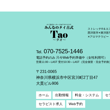
ストレッチ®＆エ
西洋医学✕東洋医
✕アロマテラピー
070-7525-1446
Tel.
電話予約のみ 只今Web予約準備中（女性利用可）
営業11:00～LAST 受付10:30～LAST（完全個室・完全予約制
〒231-0065
神奈川県横浜市中区宮川町2丁目47
大貫ビル906
ホーム
出勤情報
料金・システム
セ
セラピスト求人
Web予約