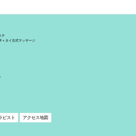
ステ
学＋タイ古式マッサージ
）
ラピスト
アクセス地図