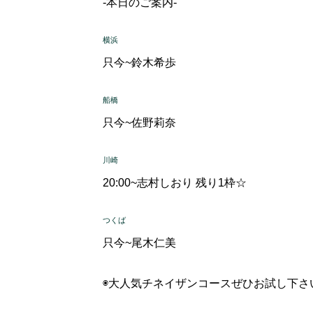
-本日のご案内-
横浜
只今~
鈴木希歩
船橋
只今~
佐野莉奈
川崎
20:00~
志村しおり 残り1枠☆
つくば
只今~
尾木仁美
◉大人気チネイザンコースぜひお試し下さ