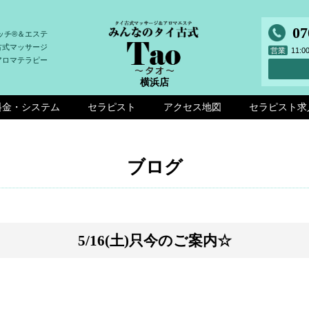
07
ッチ®＆エステ
古式マッサージ
営業
11:
アロマテラピー
横浜店
料金・システム
セラピスト
アクセス地図
セラピスト求
ブログ
5/16(土)只今のご案内☆