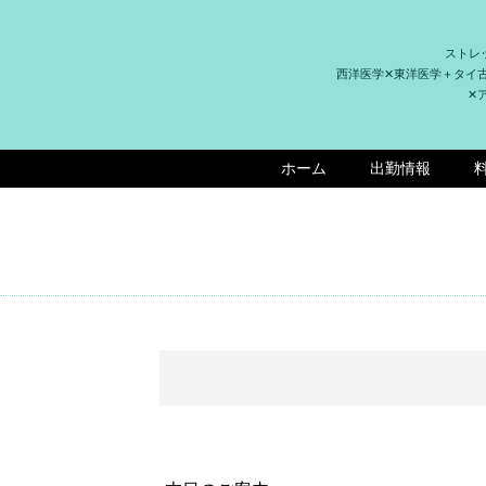
ストレ
西洋医学✕東洋医学＋タイ
✕
ホーム
出勤情報