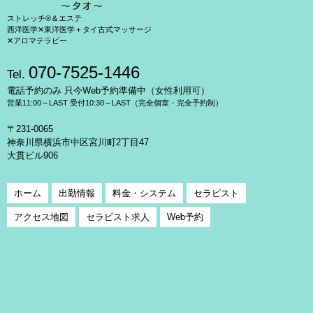
ストレッチ®＆エステ
西洋医学✕東洋医学＋タイ古式マッサージ
✕アロマテラピー
070-7525-1446
Tel.
電話予約のみ 只今Web予約準備中（女性利用可）
営業11:00～LAST 受付10:30～LAST（完全個室・完全予約制）
〒231-0065
神奈川県横浜市中区宮川町2丁目47
大貫ビル906
ホーム
出勤情報
料金・システム
セラピスト
アクセス地図
セラピスト求人
Web予約