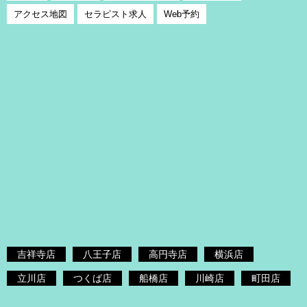
アクセス地図
セラピスト求人
Web予約
吉祥寺店
八王子店
高円寺店
横浜店
立川店
つくば店
船橋店
川崎店
町田店