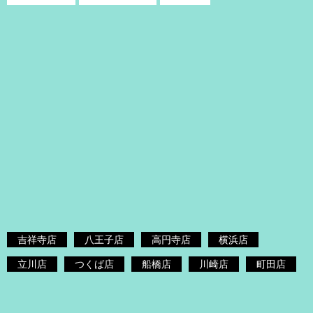
吉祥寺店
八王子店
高円寺店
横浜店
立川店
つくば店
船橋店
川崎店
町田店