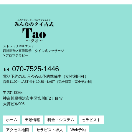
ストレッチ®＆エステ
西洋医学✕東洋医学＋タイ古式マッサージ
✕アロマテラピー
070-7525-1446
Tel.
電話予約のみ 只今Web予約準備中（女性利用可）
営業11:00～LAST 受付10:30～LAST（完全個室・完全予約制）
〒231-0065
神奈川県横浜市中区宮川町2丁目47
大貫ビル906
ホーム
出勤情報
料金・システム
セラピスト
アクセス地図
セラピスト求人
Web予約