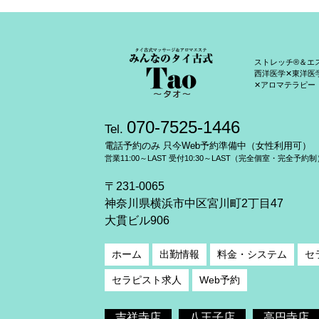
ストレッチ®＆エ
西洋医学✕東洋医
✕アロマテラピー
070-7525-1446
Tel.
電話予約のみ 只今Web予約準備中（女性利用可）
営業11:00～LAST 受付10:30～LAST（完全個室・完全予約制
〒231-0065
神奈川県横浜市中区宮川町2丁目47
大貫ビル906
ホーム
出勤情報
料金・システム
セ
セラピスト求人
Web予約
吉祥寺店
八王子店
高円寺店