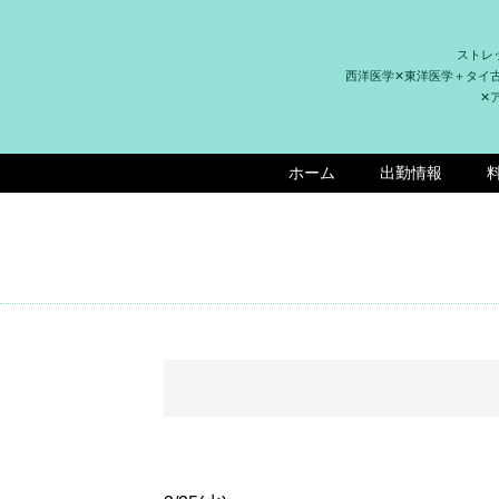
ストレ
西洋医学✕東洋医学＋タイ
✕
ホーム
出勤情報