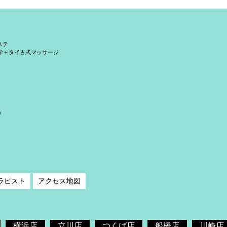
ステ
学＋タイ古式マッサージ
）
ラピスト
アクセス地図
横浜店
立川店
つくば店
船橋店
川崎店