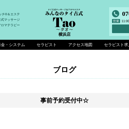
07
ッチ®＆エステ
古式マッサージ
営業
11:
アロマテラピー
横浜店
料金・システム
セラピスト
アクセス地図
セラピスト求
ブログ
事前予約受付中☆