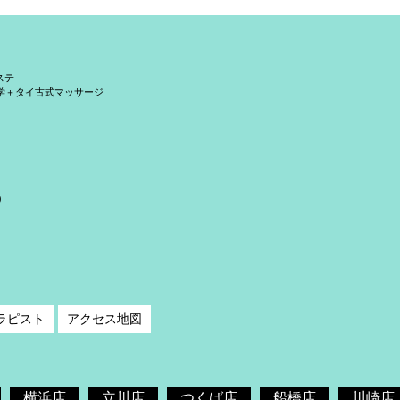
ステ
学＋タイ古式マッサージ
）
ラピスト
アクセス地図
横浜店
立川店
つくば店
船橋店
川崎店