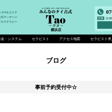
07
ッチ®＆エステ
古式マッサージ
営業
11:
アロマテラピー
横浜店
料金・システム
セラピスト
アクセス地図
セラピスト求
ブログ
事前予約受付中☆