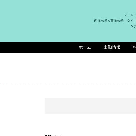
ストレ
西洋医学✕東洋医学＋タイ
✕
ホーム
出勤情報