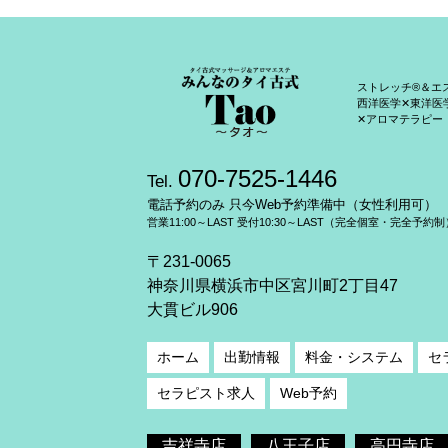
ストレッチ®＆エ
西洋医学✕東洋医
✕アロマテラピー
070-7525-1446
Tel.
電話予約のみ 只今Web予約準備中（女性利用可）
営業11:00～LAST 受付10:30～LAST（完全個室・完全予約制
〒231-0065
神奈川県横浜市中区宮川町2丁目47
大貫ビル906
ホーム
出勤情報
料金・システム
セ
セラピスト求人
Web予約
吉祥寺店
八王子店
高円寺店