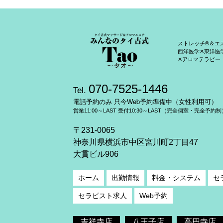
ストレッチ®＆エ
西洋医学✕東洋医
✕アロマテラピー
070-7525-1446
Tel.
電話予約のみ 只今Web予約準備中（女性利用可）
営業11:00～LAST 受付10:30～LAST（完全個室・完全予約制
〒231-0065
神奈川県横浜市中区宮川町2丁目47
大貫ビル906
ホーム
出勤情報
料金・システム
セ
セラピスト求人
Web予約
吉祥寺店
八王子店
高円寺店