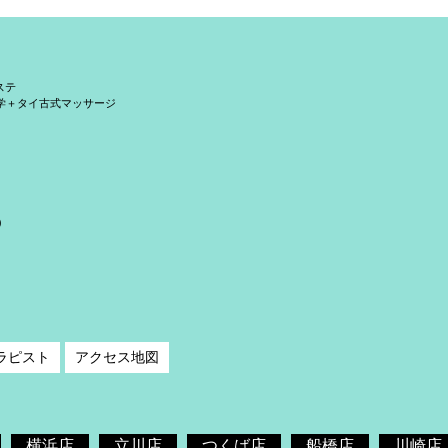
ステ
学＋タイ古式マッサージ
）
ラピスト
アクセス地図
横浜店
立川店
つくば店
船橋店
川崎店