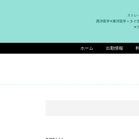
ストレ
西洋医学✕東洋医学＋タイ
✕
ホーム
出勤情報