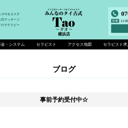
07
ッチ®＆エステ
古式マッサージ
営業
11:
アロマテラピー
横浜店
料金・システム
セラピスト
アクセス地図
セラピスト求
ブログ
事前予約受付中☆