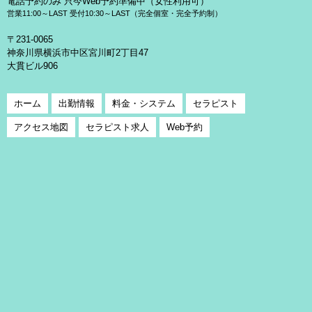
電話予約のみ 只今Web予約準備中（女性利用可）
営業11:00～LAST 受付10:30～LAST（完全個室・完全予約制）
〒231-0065
神奈川県横浜市中区宮川町2丁目47
大貫ビル906
ホーム
出勤情報
料金・システム
セラピスト
アクセス地図
セラピスト求人
Web予約