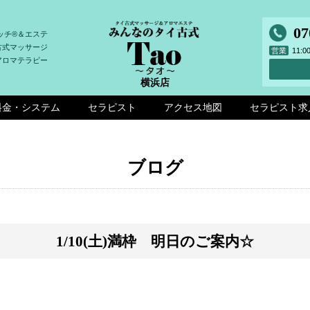
07
ッチ®＆エステ
古式マッサージ
営業
11:
アロマテラピー
横浜店
料金・システム
セラピスト
アクセス地図
セラピスト求
ブログ
1/10(土)満枠 明日のご案内☆