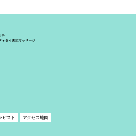
ステ
学＋タイ古式マッサージ
）
ラピスト
アクセス地図