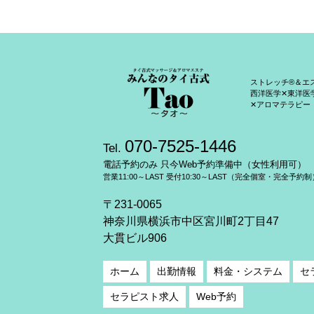
ストレッチ®＆エ
西洋医学✕東洋医
✕アロマテラピー
070-7525-1446
Tel.
電話予約のみ 只今Web予約準備中（女性利用可）
営業11:00～LAST 受付10:30～LAST（完全個室・完全予約制
〒231-0065
神奈川県横浜市中区宮川町2丁目47
大貫ビル906
ホーム
出勤情報
料金・システム
セ
セラピスト求人
Web予約