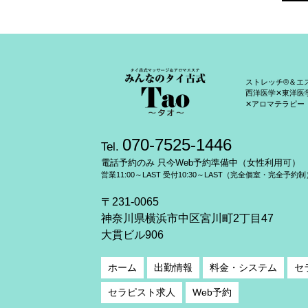
ストレッチ®＆エ
西洋医学✕東洋医
✕アロマテラピー
070-7525-1446
Tel.
電話予約のみ 只今Web予約準備中（女性利用可）
営業11:00～LAST 受付10:30～LAST（完全個室・完全予約制
〒231-0065
神奈川県横浜市中区宮川町2丁目47
大貫ビル906
ホーム
出勤情報
料金・システム
セ
セラピスト求人
Web予約