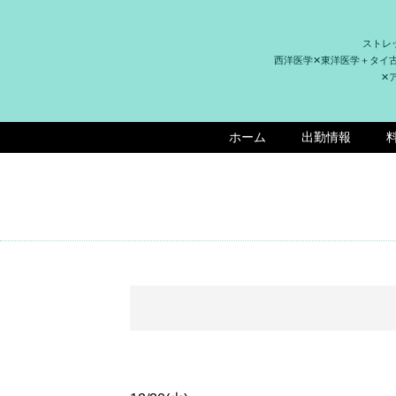
ストレ
西洋医学✕東洋医学＋タイ
✕
ホーム
出勤情報