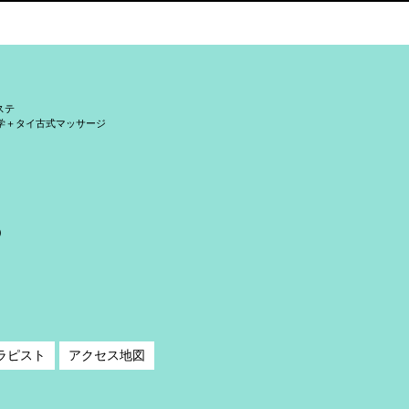
ステ
学＋タイ古式マッサージ
）
ラピスト
アクセス地図