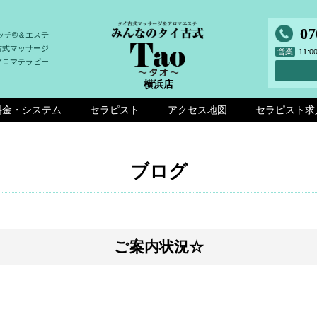
07
ッチ®＆エステ
古式マッサージ
営業
11:
アロマテラピー
横浜店
料金・システム
セラピスト
アクセス地図
セラピスト求
ブログ
ご案内状況☆