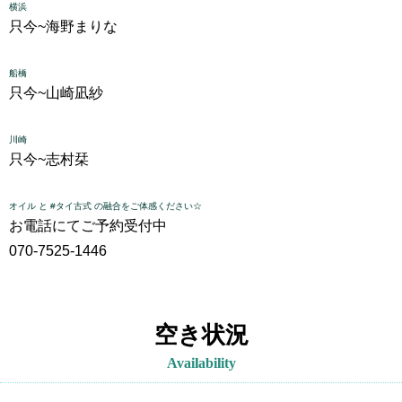
横浜
只今~
海野まりな
船橋
只今~
山崎凪紗
川崎
只今~
志村栞
オイル と #タイ古式 の融合をご体感ください☆
お電話にてご予約受付中
070-7525-1446
空き状況
Availability