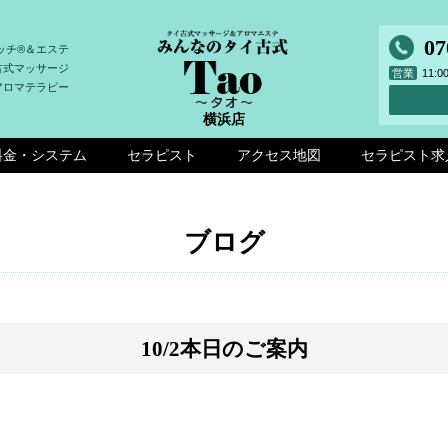
07
ッチ®＆エステ
古式マッサージ
営業
11:
アロマテラピー
横浜店
料金・システム
セラピスト
アクセス地図
セラピスト求
ブログ
10/2本日のご案内