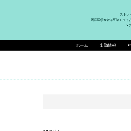
ストレ
西洋医学✕東洋医学＋タイ
✕
ホーム
出勤情報