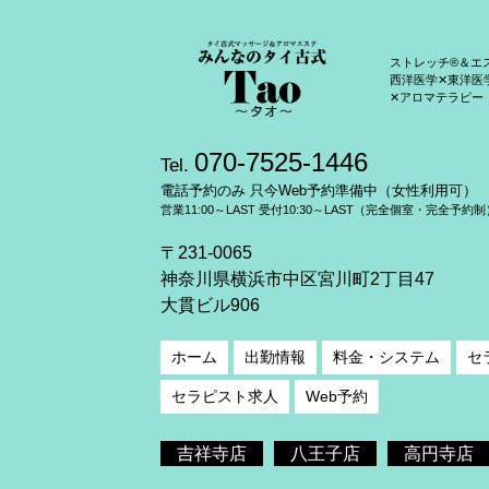
ストレッチ®＆エ
西洋医学✕東洋医
✕アロマテラピー
070-7525-1446
Tel.
電話予約のみ 只今Web予約準備中（女性利用可）
営業11:00～LAST 受付10:30～LAST（完全個室・完全予約制
〒231-0065
神奈川県横浜市中区宮川町2丁目47
大貫ビル906
ホーム
出勤情報
料金・システム
セ
セラピスト求人
Web予約
吉祥寺店
八王子店
高円寺店