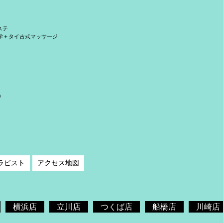
ステ
学＋タイ古式マッサージ
）
ラピスト
アクセス地図
横浜店
立川店
つくば店
船橋店
川崎店