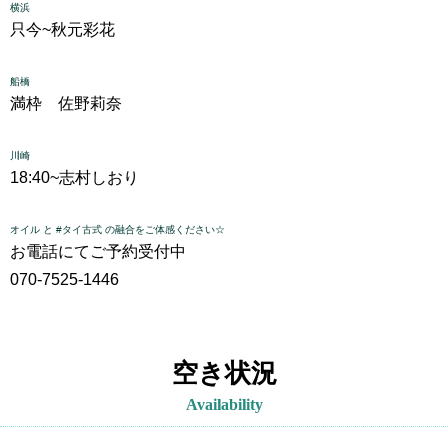
横浜
只今~
秋元彩花
船橋
満枠 佐野莉奈
川崎
18:40~
志村しおり
オイル と #タイ古式 の融合をご体感ください☆
お電話にてご予約受付中
070-7525-1446
空き状況
Availability