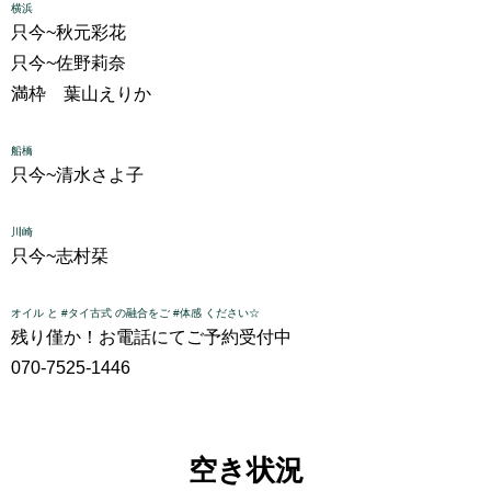
横浜
只今~
秋元彩花
只今~
佐野莉奈
満枠 葉山えりか
船橋
只今~
清水さよ子
川崎
只今~
志村栞
オイル と #タイ古式 の融合をご #体感 ください☆
残り僅か！お電話にてご予約受付中
070-7525-1446
空き状況