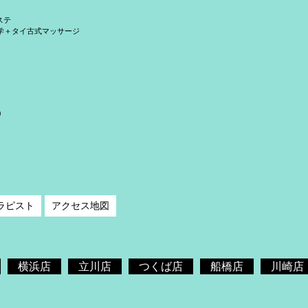
ステ
学＋タイ古式マッサージ
）
ラピスト
アクセス地図
横浜店
立川店
つくば店
船橋店
川崎店