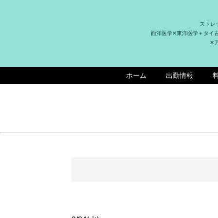
ストレ
西洋医学✕東洋医学＋タイ
✕
ホーム
出勤情報