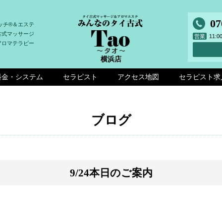
07
ッチ®＆エステ
古式マッサージ
営業
11:
アロマテラピー
横浜店
料金・システム
セラピスト
アクセス地図
セラピスト求
ブログ
9/24本日のご案内