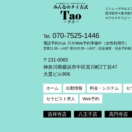
ストレッチ®＆エ
西洋医学✕東洋医
✕アロマテラピー
070-7525-1446
Tel.
電話予約のみ 只今Web予約準備中（女性利用可）
営業11:00～LAST 受付10:30～LAST（完全個室・完全予約制
〒231-0065
神奈川県横浜市中区宮川町2丁目47
大貫ビル906
ホーム
出勤情報
料金・システム
セ
セラピスト求人
Web予約
吉祥寺店
八王子店
高円寺店