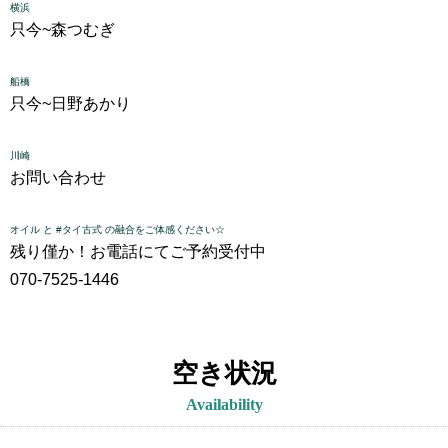
横浜
只今~
森つむぎ
船橋
只今~
日野あかり
川崎
お問い合わせ
オイル と #タイ古式 の融合をご体感ください☆
残り僅か！お電話にてご予約受付中
070-7525-1446
空き状況
Availability