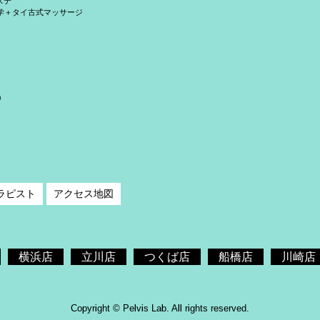
ステ
学＋タイ古式マッサージ
）
ラピスト
アクセス地図
横浜店
立川店
つくば店
船橋店
川崎店
Copyright © Pelvis Lab. All rights reserved.