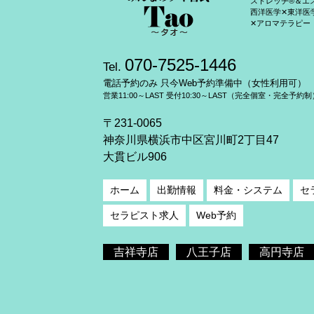
ストレッチ®＆エ
西洋医学✕東洋医
✕アロマテラピー
070-7525-1446
Tel.
電話予約のみ 只今Web予約準備中（女性利用可）
営業11:00～LAST 受付10:30～LAST（完全個室・完全予約制
〒231-0065
神奈川県横浜市中区宮川町2丁目47
大貫ビル906
ホーム
出勤情報
料金・システム
セ
セラピスト求人
Web予約
吉祥寺店
八王子店
高円寺店