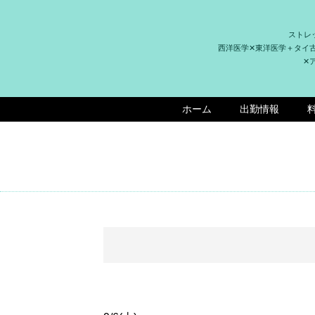
ストレ
西洋医学✕東洋医学＋タイ
✕
ホーム
出勤情報