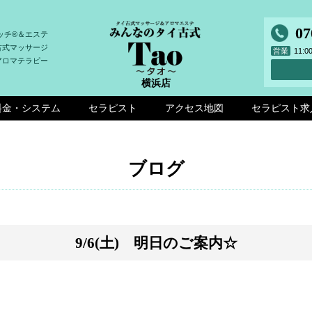
07
ッチ®＆エステ
古式マッサージ
営業
11:
アロマテラピー
横浜店
料金・システム
セラピスト
アクセス地図
セラピスト求
ブログ
9/6(土) 明日のご案内☆