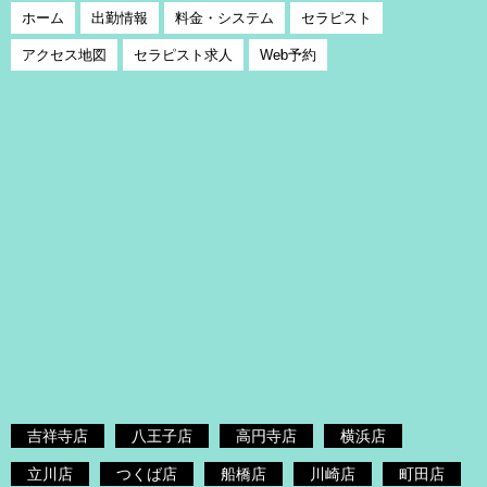
ホーム
出勤情報
料金・システム
セラピスト
アクセス地図
セラピスト求人
Web予約
吉祥寺店
八王子店
高円寺店
横浜店
立川店
つくば店
船橋店
川崎店
町田店