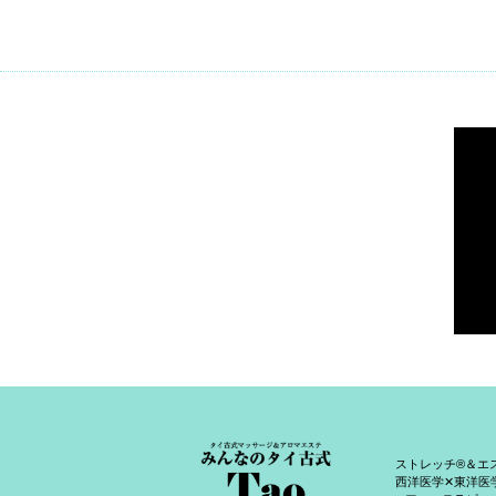
ストレッチ®＆エ
西洋医学✕東洋医