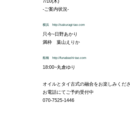
7/10(木)
-ご案内状況-
横浜 http://sakuragi-tao.com
只今~
日野あかり
満枠 葉山えりか
船橋 http://funabashi-tao.com
18:00~
丸倉ゆり
オイルとタイ古式の融合をお楽しみくだ
お電話にてご予約受付中
070-7525-1446