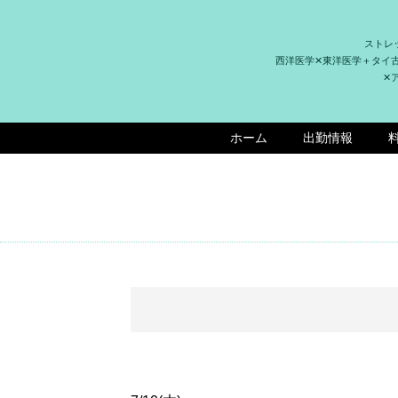
ストレ
西洋医学✕東洋医学＋タイ
✕
ホーム
出勤情報