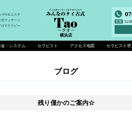
07
ッチ®＆エステ
古式マッサージ
営業
11:
アロマテラピー
横浜店
料金・システム
セラピスト
アクセス地図
セラピスト求
ブログ
残り僅かのご案内☆