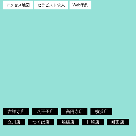
アクセス地図
セラピスト求人
Web予約
吉祥寺店
八王子店
高円寺店
横浜店
立川店
つくば店
船橋店
川崎店
町田店