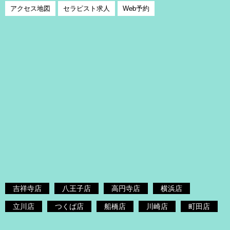
アクセス地図
セラピスト求人
Web予約
吉祥寺店
八王子店
高円寺店
横浜店
立川店
つくば店
船橋店
川崎店
町田店