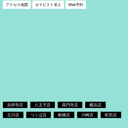
アクセス地図
セラピスト求人
Web予約
吉祥寺店
八王子店
高円寺店
横浜店
立川店
つくば店
船橋店
川崎店
町田店