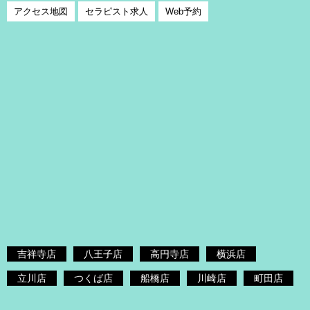
アクセス地図
セラピスト求人
Web予約
吉祥寺店
八王子店
高円寺店
横浜店
立川店
つくば店
船橋店
川崎店
町田店