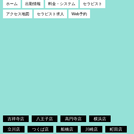
ホーム
出勤情報
料金・システム
セラピスト
アクセス地図
セラピスト求人
Web予約
吉祥寺店
八王子店
高円寺店
横浜店
立川店
つくば店
船橋店
川崎店
町田店