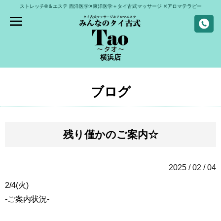
ストレッチ®＆エステ
西洋医学✕東洋医学＋タイ古式マッサージ
✕アロマテラピー
横浜店
ブログ
残り僅かのご案内☆
2025 / 02 / 04
2/4(火)
-ご案内状況-