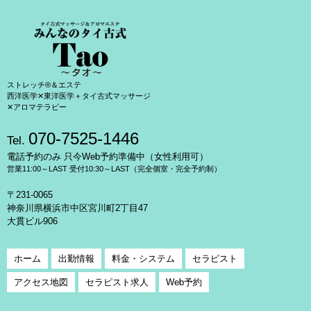
ストレッチ®＆エステ
西洋医学✕東洋医学＋タイ古式マッサージ
✕アロマテラピー
070-7525-1446
Tel.
電話予約のみ 只今Web予約準備中（女性利用可）
営業11:00～LAST 受付10:30～LAST（完全個室・完全予約制）
〒231-0065
神奈川県横浜市中区宮川町2丁目47
大貫ビル906
ホーム
出勤情報
料金・システム
セラピスト
アクセス地図
セラピスト求人
Web予約