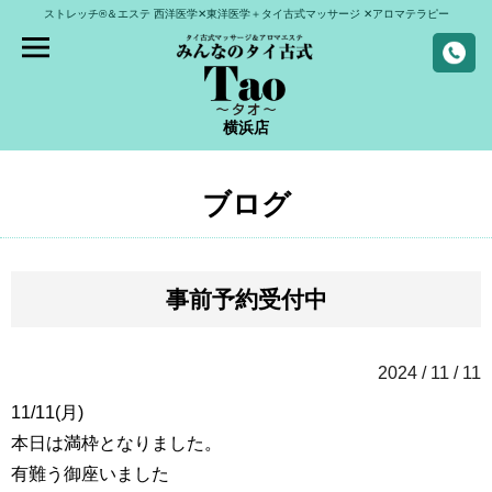
ストレッチ®＆エステ
西洋医学✕東洋医学＋タイ古式マッサージ
✕アロマテラピー
横浜店
ブログ
事前予約受付中
2024 / 11 / 11
11/11(月)
本日は満枠となりました。
有難う御座いました