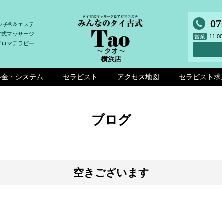
07
ッチ®＆エステ
古式マッサージ
営業
11:
アロマテラピー
横浜店
料金・システム
セラピスト
アクセス地図
セラピスト求
ブログ
空きございます