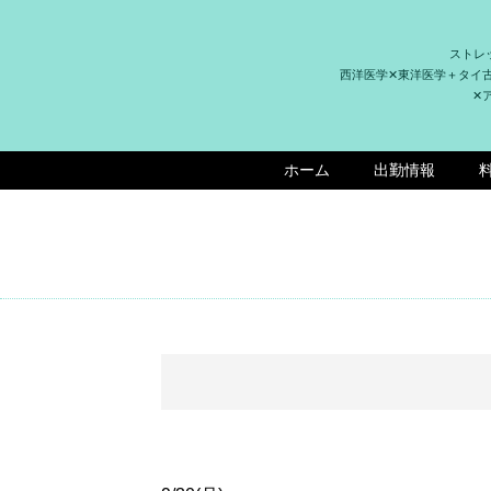
ストレ
西洋医学✕東洋医学＋タイ
✕
ホーム
出勤情報