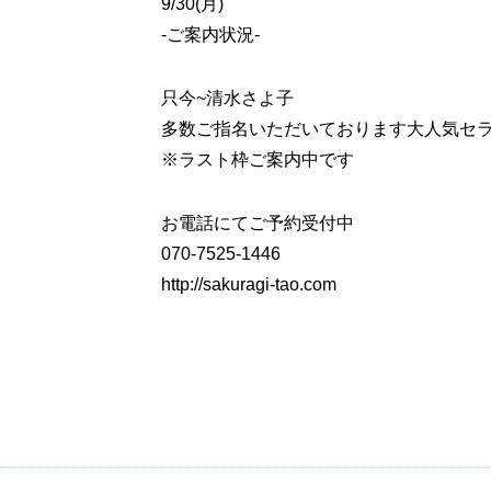
9/30(月)
-ご案内状況-
只今~
清水さよ子
多数ご指名いただいております大人気セ
※ラスト枠ご案内中です
お電話にてご予約受付中
070-7525-1446
http://sakuragi-tao.com