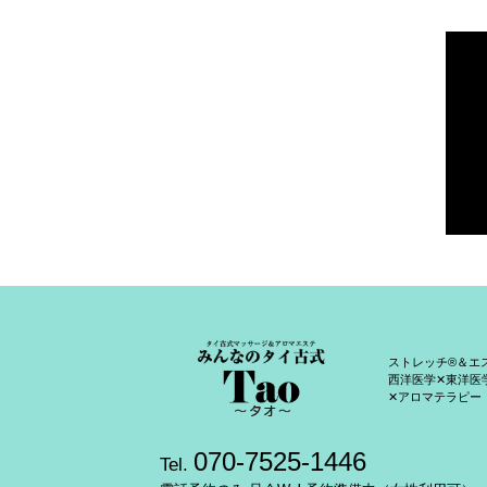
ストレッチ®＆エ
西洋医学✕東洋医
✕アロマテラピー
070-7525-1446
Tel.