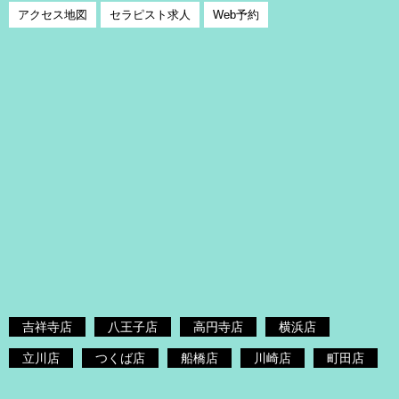
アクセス地図
セラピスト求人
Web予約
吉祥寺店
八王子店
高円寺店
横浜店
立川店
つくば店
船橋店
川崎店
町田店