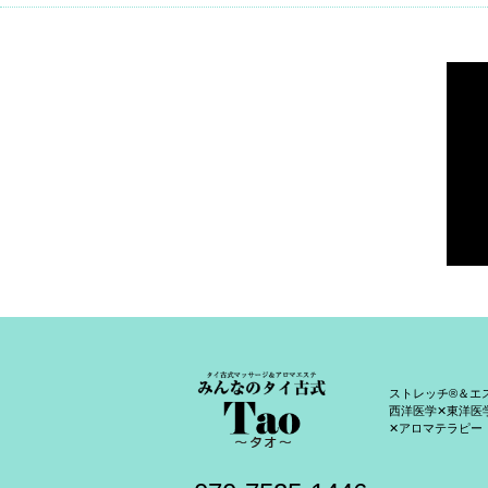
ストレッチ®＆エ
西洋医学✕東洋医
✕アロマテラピー