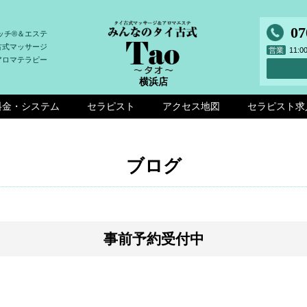
07
ッチ®＆エステ
古式マッサージ
営業
11:
アロマテラピー
横浜店
料金・システム
セラピスト
アクセス地図
セラピスト求
ブログ
事前予約受付中