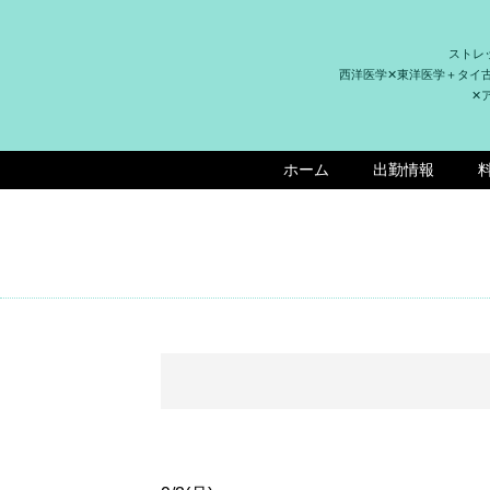
ストレ
西洋医学✕東洋医学＋タイ
✕
ホーム
出勤情報