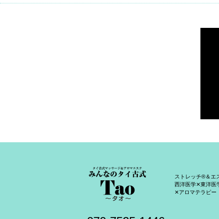
ストレッチ®＆エ
西洋医学✕東洋医
✕アロマテラピー