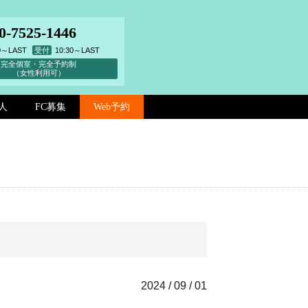
0-7525-1446
00～LAST
受付
10:30～LAST
完全個室・完全予約制
（女性利用可）
人
FC募集
Web予約
2024 / 09 / 01