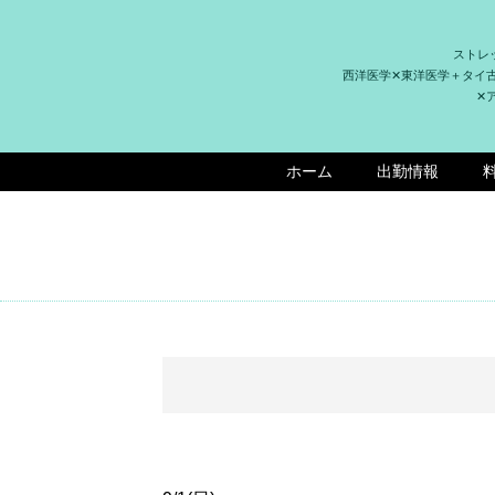
ストレ
西洋医学✕東洋医学＋タイ
✕
ホーム
出勤情報