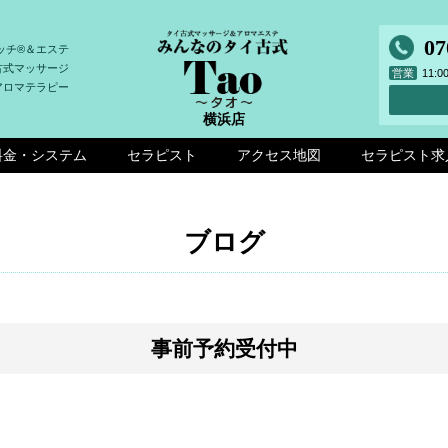
07
ッチ®＆エステ
古式マッサージ
営業
11:
アロマテラピー
横浜店
料金・システム
セラピスト
アクセス地図
セラピスト求
ブログ
事前予約受付中