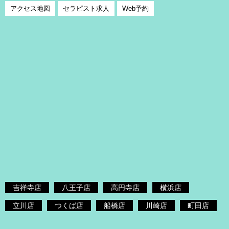
アクセス地図
セラピスト求人
Web予約
吉祥寺店
八王子店
高円寺店
横浜店
立川店
つくば店
船橋店
川崎店
町田店