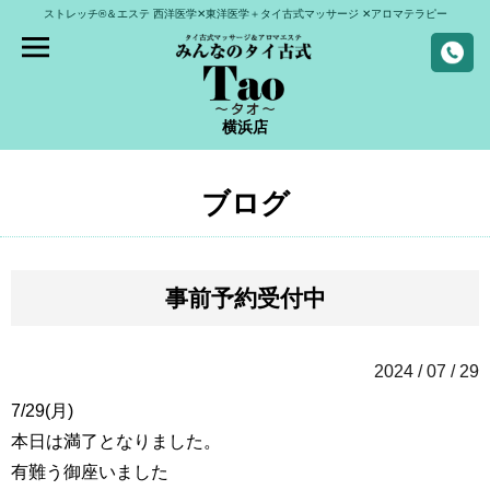
ストレッチ®＆エステ
西洋医学✕東洋医学＋タイ古式マッサージ
✕アロマテラピー
横浜店
ブログ
事前予約受付中
2024 / 07 / 29
7/29(月)
本日は満了となりました。
有難う御座いました