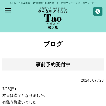
ストレッチ®＆エステ
西洋医学✕東洋医学＋タイ古式マッサージ
✕アロマテラピー
横浜店
ブログ
事前予約受付中
2024 / 07 / 28
7/28(日)
本日は満了となりました。
有難う御座いました