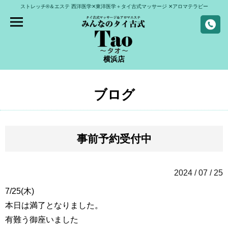
ストレッチ®＆エステ
西洋医学✕東洋医学＋タイ古式マッサージ
✕アロマテラピー
横浜店
ブログ
事前予約受付中
2024 / 07 / 25
7/25(木)
本日は満了となりました。
有難う御座いました