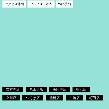
アクセス地図
セラピスト求人
Web予約
吉祥寺店
八王子店
高円寺店
横浜店
立川店
つくば店
船橋店
川崎店
町田店