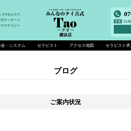
07
ッチ®＆エステ
古式マッサージ
営業
11:
アロマテラピー
横浜店
料金・システム
セラピスト
アクセス地図
セラピスト求
ブログ
ご案内状況