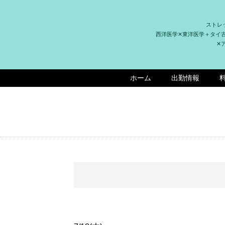
ストレ
西洋医学✕東洋医学＋タイ
✕
ホーム
出勤情報