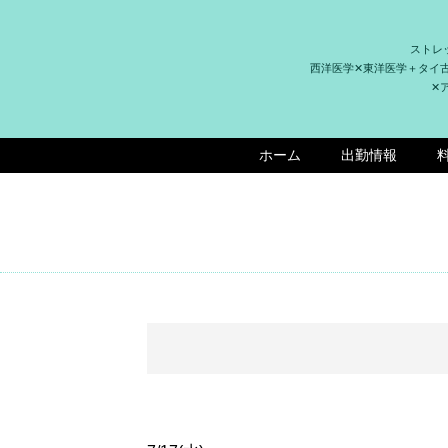
ストレ
西洋医学✕東洋医学＋タイ
✕
ホーム
出勤情報