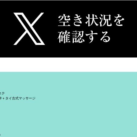
ステ
学＋タイ古式マッサージ
）