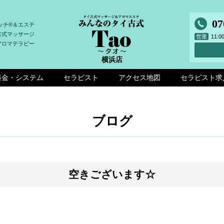
07
ッチ®＆エステ
古式マッサージ
営業
11:
アロマテラピー
横浜店
料金・システム
セラピスト
アクセス地図
セラピスト求
ブログ
空きございます☆