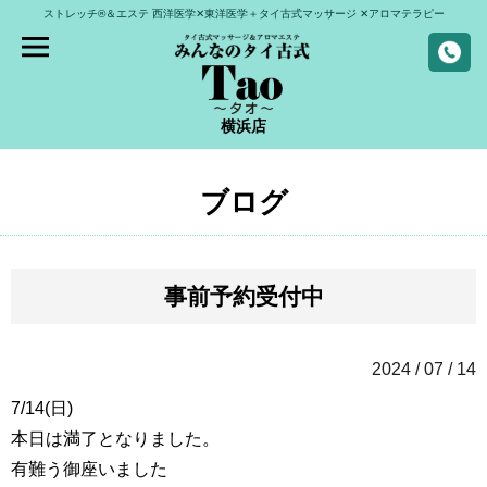
ストレッチ®＆エステ
西洋医学✕東洋医学＋タイ古式マッサージ
✕アロマテラピー
横浜店
ブログ
事前予約受付中
2024 / 07 / 14
7/14(日)
本日は満了となりました。
有難う御座いました