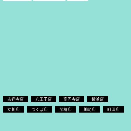
吉祥寺店
八王子店
高円寺店
横浜店
立川店
つくば店
船橋店
川崎店
町田店