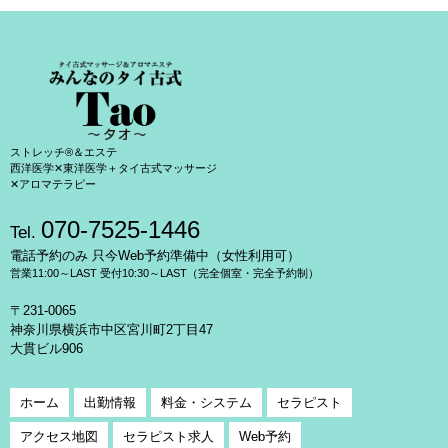
ストレッチ®＆エステ
西洋医学✕東洋医学＋タイ古式マッサージ
✕アロマテラピー
070-7525-1446
Tel.
電話予約のみ 只今Web予約準備中（女性利用可）
営業11:00～LAST 受付10:30～LAST（完全個室・完全予約制）
〒231-0065
神奈川県横浜市中区宮川町2丁目47
大貫ビル906
ホーム
出勤情報
料金・システム
セラピスト
アクセス地図
セラピスト求人
Web予約