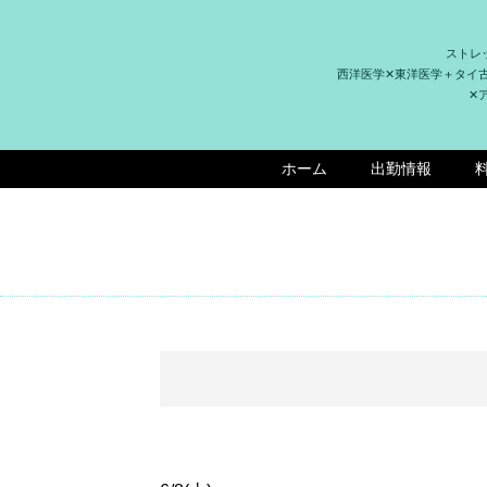
ストレ
西洋医学✕東洋医学＋タイ
✕
ホーム
出勤情報