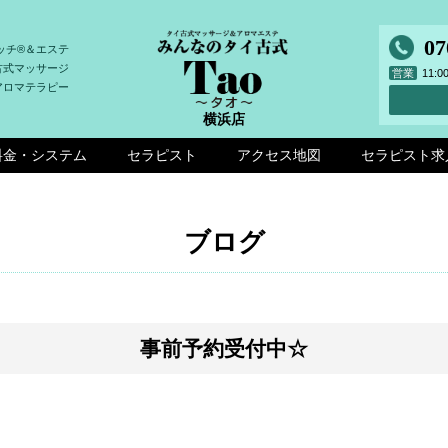
07
ッチ®＆エステ
古式マッサージ
営業
11:
アロマテラピー
横浜店
料金・システム
セラピスト
アクセス地図
セラピスト求
ブログ
事前予約受付中☆