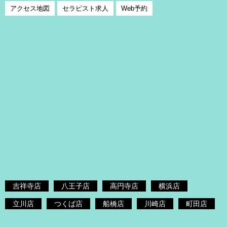
アクセス地図
セラピスト求人
Web予約
吉祥寺店
八王子店
高円寺店
横浜店
立川店
つくば店
船橋店
川崎店
町田店