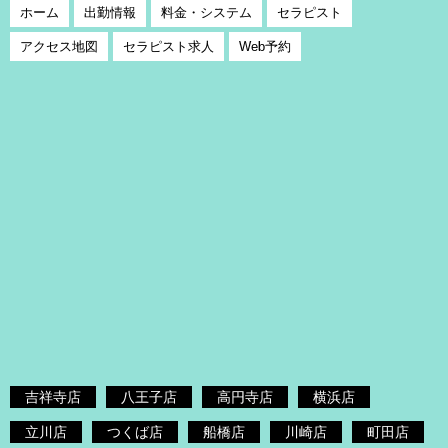
ホーム
出勤情報
料金・システム
セラピスト
アクセス地図
セラピスト求人
Web予約
吉祥寺店
八王子店
高円寺店
横浜店
立川店
つくば店
船橋店
川崎店
町田店