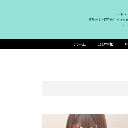
ストレ
西洋医学✕東洋医学＋タイ
✕
ホーム
出勤情報