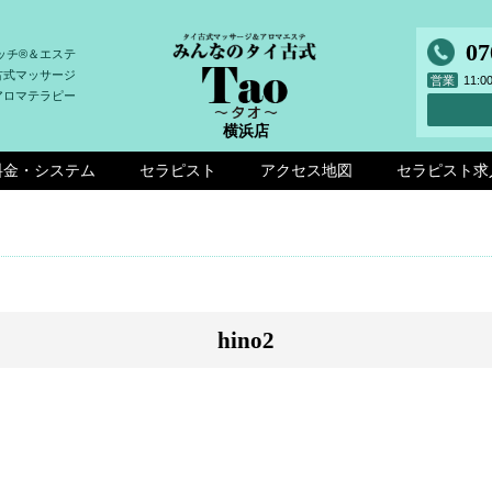
07
ッチ®＆エステ
古式マッサージ
営業
11:
アロマテラピー
横浜店
料金・システム
セラピスト
アクセス地図
セラピスト求
hino2